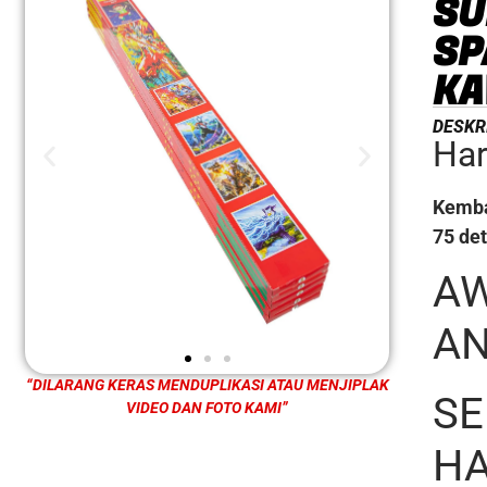
SU
SP
KA
DESKR
Har
Kemba
75 det
AW
AN
“DILARANG KERAS MENDUPLIKASI ATAU MENJIPLAK
SE
VIDEO DAN FOTO KAMI”
H