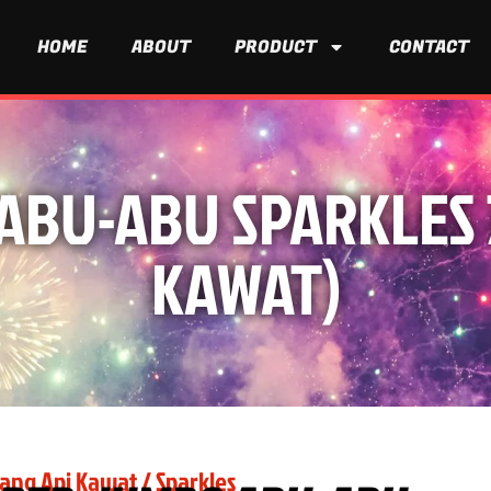
HOME
ABOUT
PRODUCT
CONTACT
BU-ABU SPARKLES 7
KAWAT)
ng Api Kawat / Sparkles