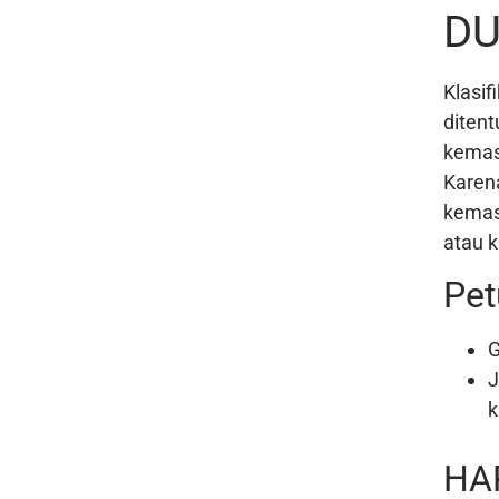
DU
Klasif
diten
kemas
Karena
kemasa
atau k
Pet
G
J
k
HA