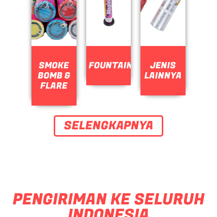
SMOKE
FOUNTAIN
JENIS
BOMB &
LAINNYA
FLARE
SELENGKAPNYA
PENGIRIMAN KE SELURUH
INDONESIA