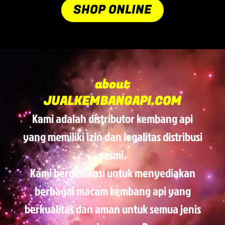
SHOP ONLINE
about
JUALKEMBANGAPI.COM
Kami adalah distributor kembang api
yang memiliki izin dan legalitas distribusi
resmi.
Kami berdedikasi untuk menyediakan
berbagai macam kembang api yang
berkualitas dan aman untuk semua jenis