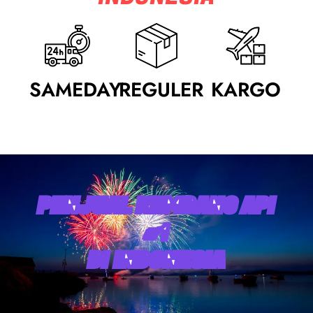
SAMEDAY
REGULER
KARGO
PENJUAL KEMBANG API
#1
DI INDONESIA