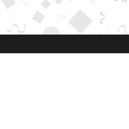
AVAILABLE AT
HUBUNGI KAMI
JL. RAYA HANKAM NO.18, RT.006/RW.009,
JATIWARNA, PONDOK MELATI, KOTA BEKASI,