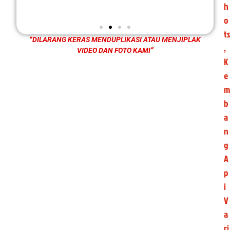
h
o
ts
“DILARANG KERAS MENDUPLIKASI ATAU MENJIPLAK
,
VIDEO DAN FOTO KAMI”
K
e
m
b
a
n
g
A
p
i
V
a
ri