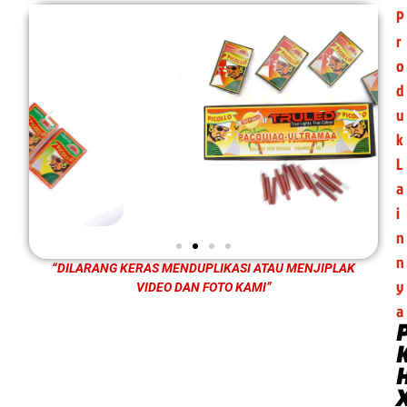
P
r
o
d
u
k
L
a
i
n
n
“DILARANG KERAS MENDUPLIKASI ATAU MENJIPLAK
y
VIDEO DAN FOTO KAMI”
a