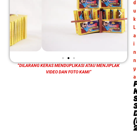
d
u
k
L
a
i
n
n
“DILARANG KERAS MENDUPLIKASI ATAU MENJIPLAK
y
VIDEO DAN FOTO KAMI”
a
(