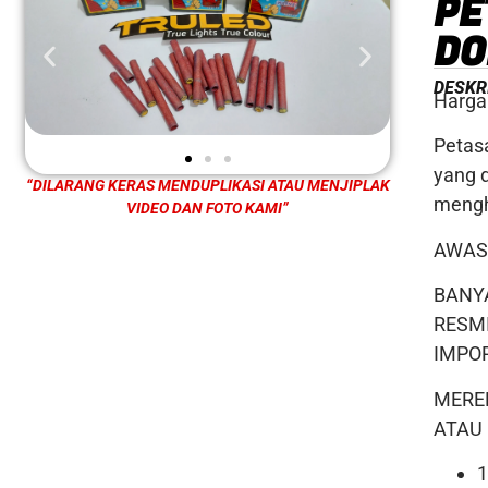
PE
DO
DESKR
Harga 
Peta
yang 
“DILARANG KERAS MENDUPLIKASI ATAU MENJIPLAK
mengha
VIDEO DAN FOTO KAMI”
AWAS
BANY
RESM
IMPOR
MERE
ATAU 
1