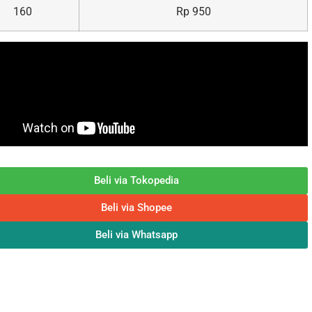
160
Rp 950
Beli via Tokopedia
Beli via Shopee
Beli via Whatsapp