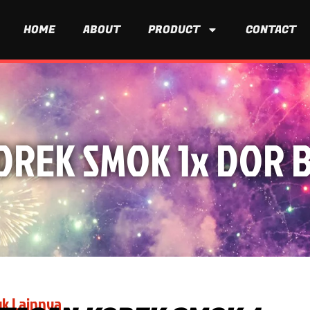
HOME
ABOUT
PRODUCT
CONTACT
REK SMOK 1x DOR BL
k Lainnya