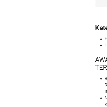
Ket
1
AW
TER
I