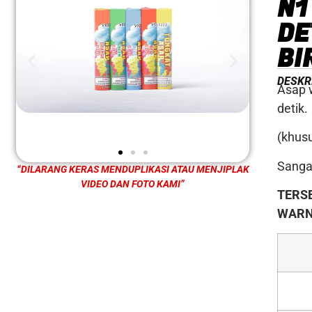
N1
DE
BI
DESKR
Asap 
detik.
(khus
Sangat
“DILARANG KERAS MENDUPLIKASI ATAU MENJIPLAK
VIDEO DAN FOTO KAMI”
TERSE
WAR