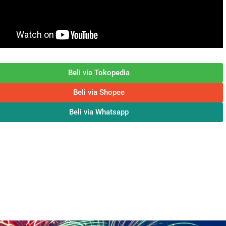
Beli via Tokopedia
Beli via Shopee
Beli via Whatsapp