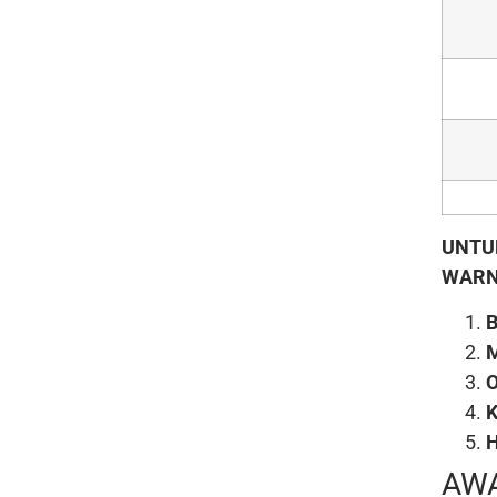
UNTU
WARN
B
K
H
AW