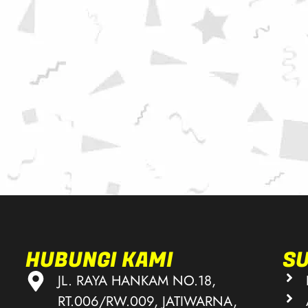
HUBUNGI KAMI
S
JL. RAYA HANKAM NO.18,
RT.006/RW.009, JATIWARNA,