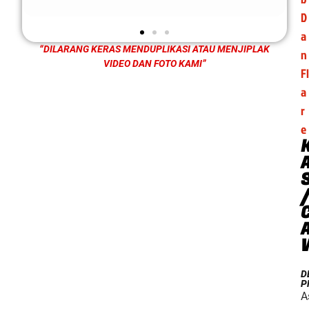
D
a
“DILARANG KERAS MENDUPLIKASI ATAU MENJIPLAK
n
VIDEO DAN FOTO KAMI”
Fl
a
r
e
D
P
A