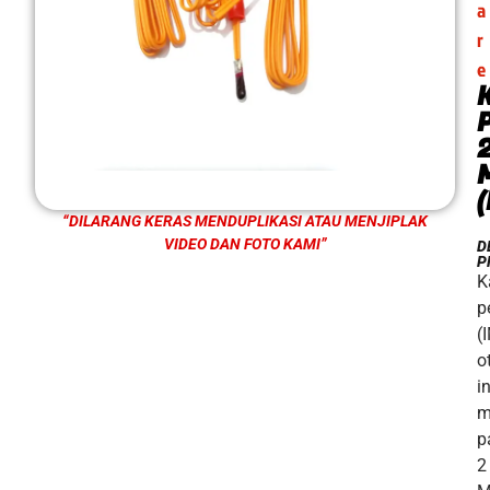
a
r
e
“DILARANG KERAS MENDUPLIKASI ATAU MENJIPLAK
VIDEO DAN FOTO KAMI”
D
P
K
p
(
o
in
m
p
2