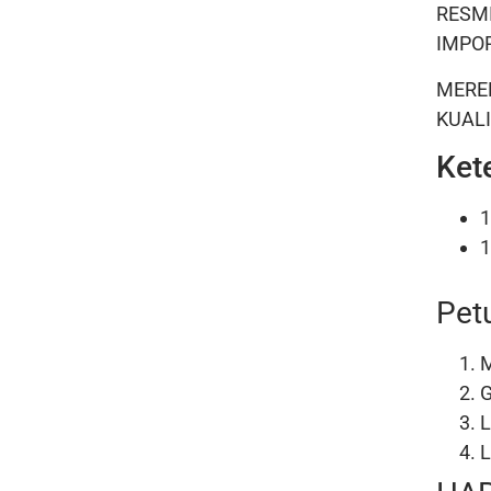
RESM
IMPOR
MERE
KUALI
Ket
1
1
Pet
M
G
L
L