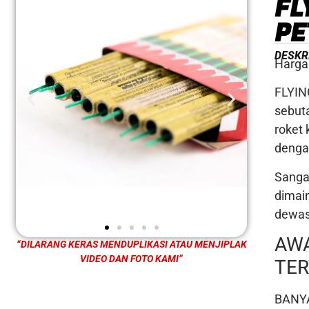
FL
PE
DESKR
Harga 
FLYIN
sebut
roket 
dengan
Sanga
dimai
dewas
AW
“DILARANG KERAS MENDUPLIKASI ATAU MENJIPLAK
VIDEO DAN FOTO KAMI”
TER
BANY