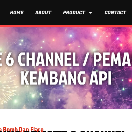
HOME
ABOUT
PRODUCT
CONTACT
E 6 CHANNEL / PEMA
KEMBANG API
 Bomb Dan Flare