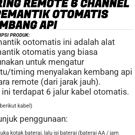
RING REMOTE 6 CHANNEL
PEMANTIK OTOMATIS
MBANG API
IPSI PRODUK:
antik ootomatis ini adalah alat
antik otomatis yang biasa
unakan untuk mengatur
tu/timing menyalakan kembang api
ra remote (dari jarak jauh).
 ini terdapat 6 jalur kabel otomatis.
 berikut kabel)
unjuk penggunaan:
uka kotak baterai, lalu isi baterai (baterai AA / jam