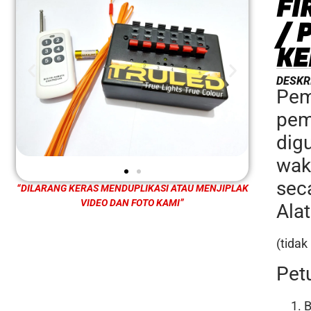
FI
/ 
KE
DESKR
Pem
pem
dig
wak
seca
“DILARANG KERAS MENDUPLIKASI ATAU MENJIPLAK
VIDEO DAN FOTO KAMI”
Alat
(tidak
Pet
B