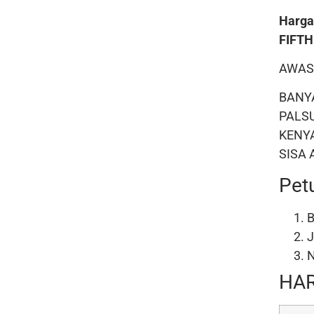
Harga
FIFT
AWAS
BANY
PALS
KENY
SISA
Pet
B
J
N
HAR