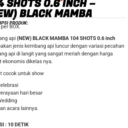
4 SHOTS 0.6 INCH –
EW) BLACK MAMBA
IPSI PRODUK:
 per BOX.
ng api
(NEW)
BLACK MAMBA 104 SHOTS 0.6 inch
akan jenis kembang api luncur dengan variasi pecahan
ng api di langit yang sangat meriah dengan harga
t ekonomis dikelas nya.
t cocok untuk show
elebrasi
erayaan hari besar
Wedding
an acara lainnya.
SI
: 10 DETIK