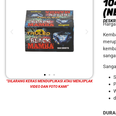
10
(N
DESKR
Harga
Kemba
merup
kemba
sanga
Sanga
S
“DILARANG KERAS MENDUPLIKASI ATAU MENJIPLAK
P
VIDEO DAN FOTO KAMI”
d
DURA