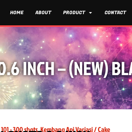
HOME
ABOUT
PRODUCT
CONTACT
0.6 INCH – (NEW) 
 101 - 300 shots
,
Kembang Api Variasi / Cake