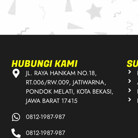
HUBUNGI KAMI
S
JL. RAYA HANKAM NO.18,
RT.006/RW.009, JATIWARNA,
PONDOK MELATI, KOTA BEKASI,
JAWA BARAT 17415
0812-1987-987
0812-1987-987