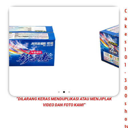
C
a
k
e
s
1
0
1
-
3
0
0
“DILARANG KERAS MENDUPLIKASI ATAU MENJIPLAK
s
VIDEO DAN FOTO KAMI”
h
o
ts