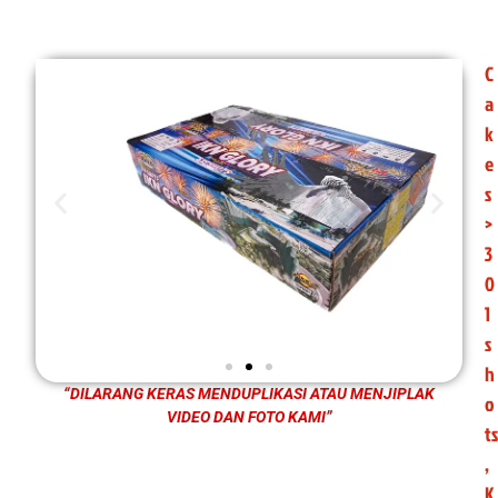
C
a
k
e
s
>
3
0
1
s
h
“DILARANG KERAS MENDUPLIKASI ATAU MENJIPLAK
o
VIDEO DAN FOTO KAMI”
ts
,
K