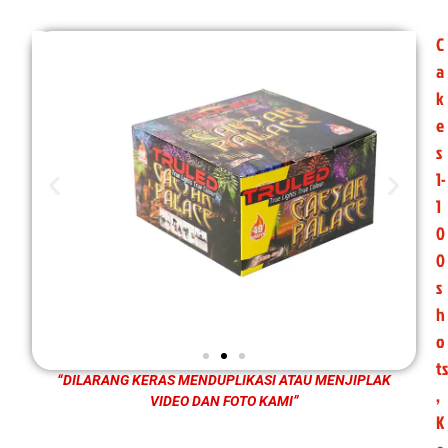
C
a
k
e
s
1-
1
0
0
s
h
o
ts
“DILARANG KERAS MENDUPLIKASI ATAU MENJIPLAK
,
VIDEO DAN FOTO KAMI”
K