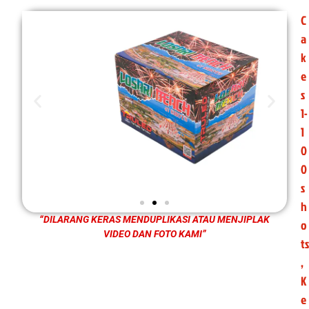
C
a
k
e
s
1-
1
0
0
s
h
“DILARANG KERAS MENDUPLIKASI ATAU MENJIPLAK
o
VIDEO DAN FOTO KAMI”
ts
,
K
e