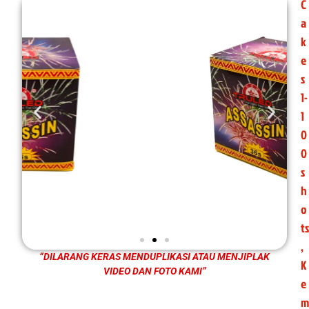
C
a
k
e
s
1-
1
0
0
s
h
o
ts
,
“DILARANG KERAS MENDUPLIKASI ATAU MENJIPLAK
K
VIDEO DAN FOTO KAMI”
e
m