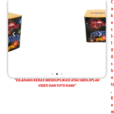
C
a
k
e
s
1-
1
0
0
s
h
o
“DILARANG KERAS MENDUPLIKASI ATAU MENJIPLAK
ts
VIDEO DAN FOTO KAMI”
,
K
e
m