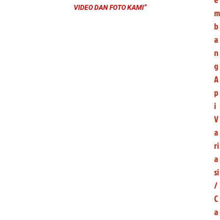
VIDEO DAN FOTO KAMI”
m
b
a
n
g
A
p
i
V
a
ri
a
si
/
C
a