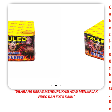
C
a
k
e
s
1-
1
0
0
s
h
o
ts
“DILARANG KERAS MENDUPLIKASI ATAU MENJIPLAK
,
VIDEO DAN FOTO KAMI”
K
e