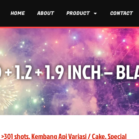
HOME
ABOUT
PRODUCT
CONTACT
 + 1.2 + 1.9 INCH –
 >301 shots
,
Kembang Api Variasi / Cake
,
Special