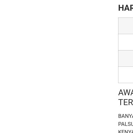
HAR
AW
TER
BANY
PALS
KENY