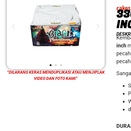
cakes
33
IN
DESKR
Kemba
inch
m
pecah
pecah
“DILARANG KERAS MENDUPLIKASI ATAU MENJIPLAK
Sanga
VIDEO DAN FOTO KAMI”
S
P
d
DURA