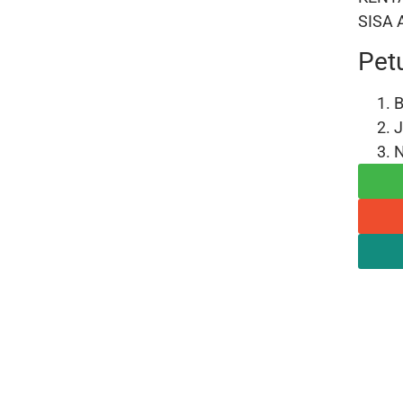
SISA
Pet
B
J
N