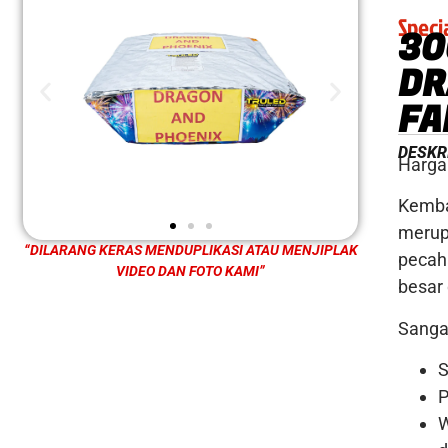
Speci
30
DR
FA
DESKR
Harga
Kemba
merup
“DILARANG KERAS MENDUPLIKASI ATAU MENJIPLAK
pecah
VIDEO DAN FOTO KAMI”
besar
Sanga
S
P