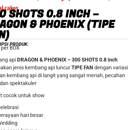
al cakes
0 SHOTS 0.8 INCH –
AGON & PHOENIX (TIPE
N)
IPSI PRODUK:
 per BOX
ng api
DRAGON & PHOENIX – 300 SHOTS 0.8 inch
akan jenis kembang api luncur
TIPE FAN
dengan variasi
an kembang api di langit yang sangat meriah, pecahan
 dan spektakuler
t cocok untuk show
elebrasi
erayaan hari besar
Wedding