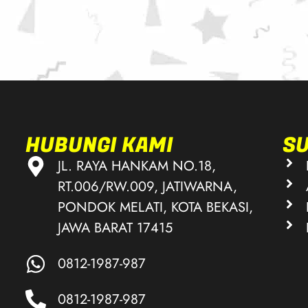
HUBUNGI KAMI
S
JL. RAYA HANKAM NO.18,
RT.006/RW.009, JATIWARNA,
PONDOK MELATI, KOTA BEKASI,
JAWA BARAT 17415
0812-1987-987
0812-1987-987