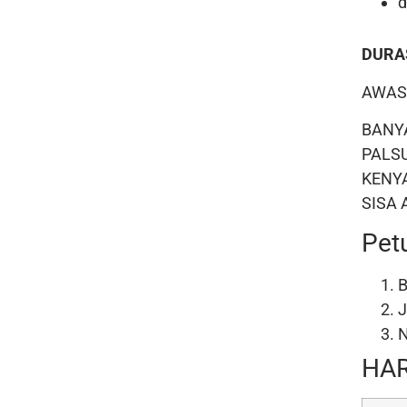
d
DURAS
AWAS
BANY
PALS
KENY
SISA
Pet
B
J
N
HAR