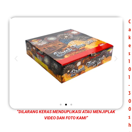
C
a
k
e
s
1
0
1
-
3
0
0
“DILARANG KERAS MENDUPLIKASI ATAU MENJIPLAK
s
VIDEO DAN FOTO KAMI”
h