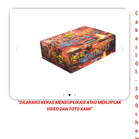
C
a
k
e
s
1
0
1
-
3
0
“DILARANG KERAS MENDUPLIKASI ATAU MENJIPLAK
0
VIDEO DAN FOTO KAMI”
s
h
o
ts