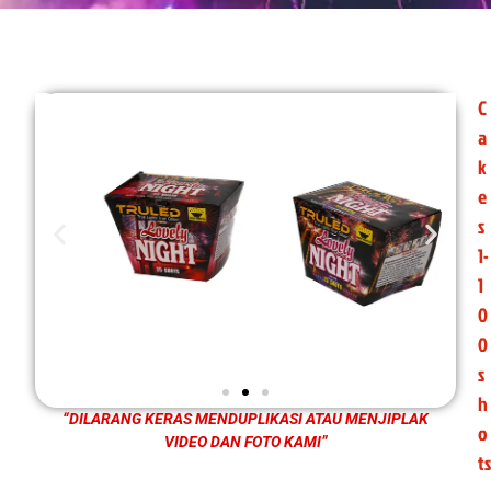
C
a
k
e
s
1-
1
0
0
s
h
“DILARANG KERAS MENDUPLIKASI ATAU MENJIPLAK
o
VIDEO DAN FOTO KAMI”
ts