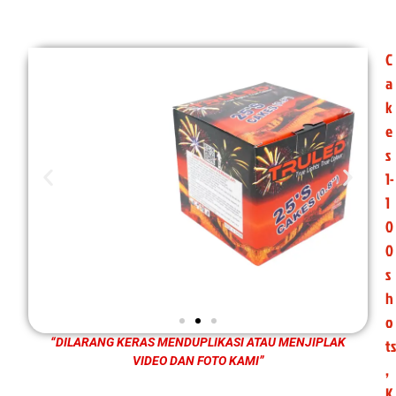
C
a
k
e
s
1-
1
0
0
s
h
o
ts
“DILARANG KERAS MENDUPLIKASI ATAU MENJIPLAK
VIDEO DAN FOTO KAMI”
,
K