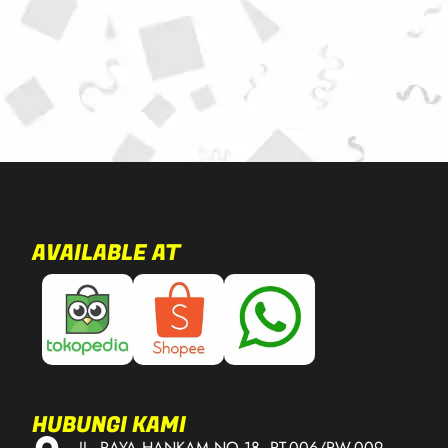
AVAILABLE AT
HUBUNGI KAMI
JL. RAYA HANKAM NO.18, RT.006/RW.009,