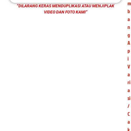
m
“DILARANG KERAS MENDUPLIKASI ATAU MENJIPLAK
b
VIDEO DAN FOTO KAMI”
a
n
g
A
p
i
V
a
ri
a
si
/
C
a
k