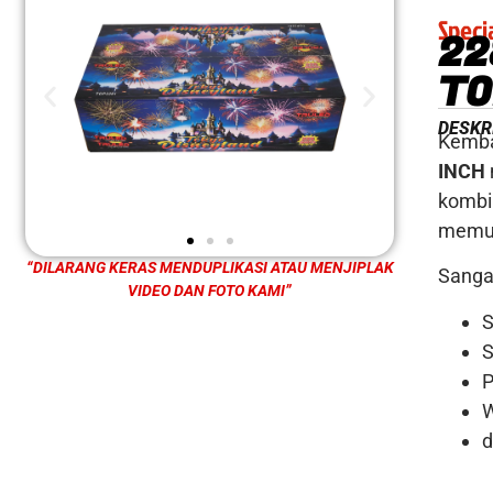
Speci
22
TO
DESKR
Kemba
INCH
kombi
memu
“DILARANG KERAS MENDUPLIKASI ATAU MENJIPLAK
Sanga
VIDEO DAN FOTO KAMI”
S
P
d