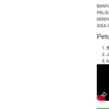
BANY
PALS
KENY
SISA
Pet
B
J
N