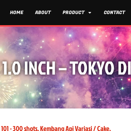
HOME
ABOUT
PRODUCT
CONTACT
 1.0 INCH – TOKYO 
 101 - 300 shots
,
Kembang Api Variasi / Cake
,