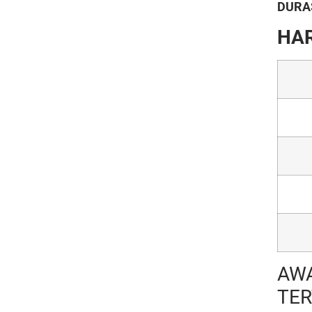
DURAS
HAR
AW
TER