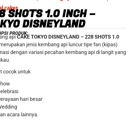
al cakes
8 SHOTS 1.0 INCH –
KYO DISNEYLAND
IPSI PRODUK:
ng api
CAKE TOKYO DISNEYLAND – 228 SHOTS 1.0
merupakan jenis kembang api luncur tipe fan (kipas)
nasi dengan variasi pecahan kembang api di langit yang
kau.
t cocok untuk
Show
elebrasi
erayaan hari besar
Wedding
an acara lainnya.