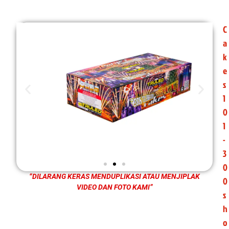
C
a
k
e
s
1
0
1
-
3
0
“DILARANG KERAS MENDUPLIKASI ATAU MENJIPLAK
0
VIDEO DAN FOTO KAMI”
s
h
o