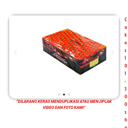
C
a
k
e
s
1
0
1
-
3
0
“DILARANG KERAS MENDUPLIKASI ATAU MENJIPLAK
0
VIDEO DAN FOTO KAMI”
s
h
o