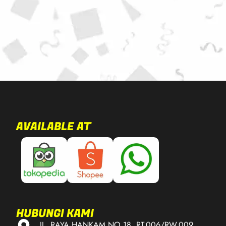
AVAILABLE AT
HUBUNGI KAMI
JL. RAYA HANKAM NO.18, RT.006/RW.009,