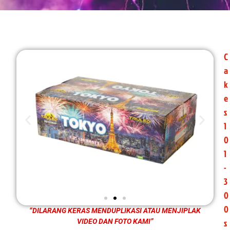
C
a
k
e
s
1
0
1
-
3
0
0
“DILARANG KERAS MENDUPLIKASI ATAU MENJIPLAK
s
VIDEO DAN FOTO KAMI”