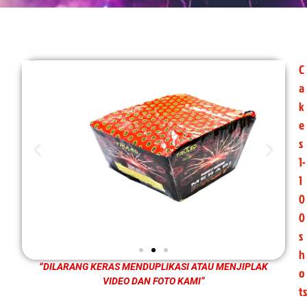
C
a
k
e
s
1-
1
0
0
s
h
“DILARANG KERAS MENDUPLIKASI ATAU MENJIPLAK
o
VIDEO DAN FOTO KAMI”
ts