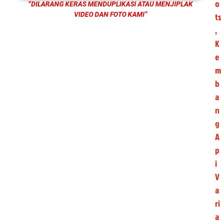
o
“DILARANG KERAS MENDUPLIKASI ATAU MENJIPLAK
VIDEO DAN FOTO KAMI”
ts
,
K
e
m
b
a
n
g
A
p
i
V
a
ri
a