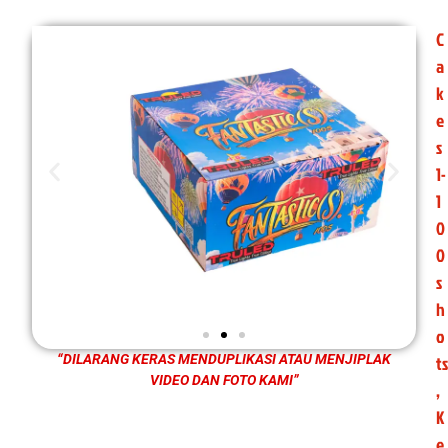
C
a
k
e
s
1-
1
0
0
s
h
o
ts
“DILARANG KERAS MENDUPLIKASI ATAU MENJIPLAK
VIDEO DAN FOTO KAMI”
,
K
e