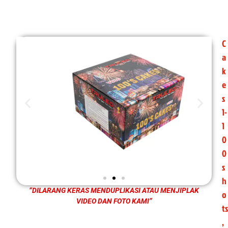
C
a
k
e
s
1-
1
0
0
s
h
“DILARANG KERAS MENDUPLIKASI ATAU MENJIPLAK
o
VIDEO DAN FOTO KAMI”
ts
,